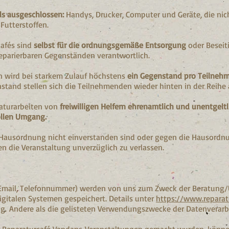
ls ausgeschlossen:
Handys, Drucker, Computer und Geräte, die nic
utterstoffen.
afés sind
selbst für die ordnungsgemäße Entsorgung
oder Beseit
eparierbaren Gegenständen verantwortlich.
n wird bei starkem Zulauf höchstens
ein Gegenstand pro Teilne
nstand stellen sich die Teilnehmenden wieder hinten in der Reihe 
raturarbeiten von
freiwilligen Helfern ehrenamtlich und unentgeltl
llen Umgang.
 Hausordnung nicht einverstanden sind oder gegen die Hausordnu
n die Veranstaltung unverzüglich zu verlassen.
mail, Telefonnummer) werden von uns zum Zweck der Beratung/
igitalen Systemen gespeichert.
Details unter
https://www.reparat
ng
.
Andere als die gelisteten Verwendungszwecke der Datenverarb