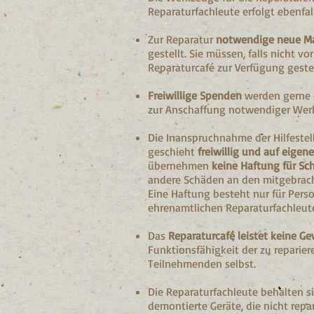
Reparaturfachleute erfolgt ebenfa
Zur Reparatur
notwendige neue Mat
gestellt. Sie müssen, falls nicht 
Reparaturcafé zur Verfügung geste
Freiwillige Spenden
werden gerne 
zur Anschaffung notwendiger Werk
Die Inanspruchnahme der Hilfeste
geschieht
freiwillig und auf eigene
übernehmen
keine Haftung für S
andere Schäden an den mitgebrac
Eine Haftung besteht nur für Perso
ehrenamtlichen Reparaturfachleut
Das
Reparaturcafé leistet keine G
Funktionsfähigkeit der zu reparier
Teilnehmenden selbst.
Die Reparaturfachleute behalten 
demontierte Geräte, die nicht rep