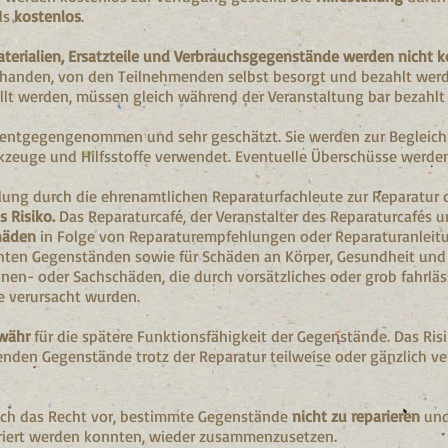
lls
kostenlos
.
erialien, Ersatzteile und Verbrauchsgegenstände werden nicht k
vorhanden, von den Teilnehmenden selbst besorgt und bezahlt werde
llt werden, müssen gleich während der Veranstaltung bar bezahlt
entgegengenommen und sehr geschätzt. Sie werden zur Begleich
zeuge und Hilfsstoffe verwendet. Eventuelle Überschüsse werden
llung durch die ehrenamtlichen Reparaturfachleute zur Reparatur
s Risiko.
Das Reparaturcafé, der Veranstalter des Reparaturcafés un
chäden
in Folge von Reparaturempfehlungen oder Reparaturanleit
hten Gegenständen sowie für Schäden an Körper, Gesundheit und
nen- oder Sachschäden, die durch vorsätzliches oder grob fahrläs
e verursacht wurden.
ewähr
für die spätere Funktionsfähigkeit der Gegenstände. Das Risi
enden Gegenstände trotz der Reparatur teilweise oder gänzlich ve
sich das Recht vor, bestimmte Gegenstände
nicht zu reparieren
und 
ariert werden konnten, wieder zusammenzusetzen.