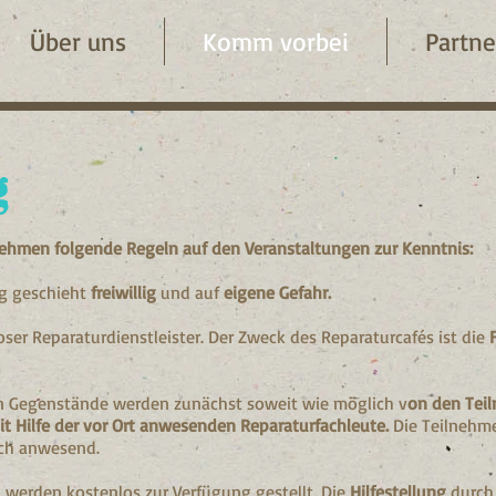
Über uns
Komm vorbei
Partne
g
nehmen folgende Regeln auf den Veranstaltungen zur Kenntnis:
ng geschieht
freiwillig
und auf
eigene Gefahr.
oser Reparaturdienstleister. Der Zweck des Reparaturcafés ist die
n Gegenstände werden zunächst soweit wie möglich v
on den Tei
it Hilfe der vor Ort anwesenden Reparaturfachleute.
Die Teilnehm
ich anwesend.
 werden kostenlos zur Verfügung gestellt. Die
Hilfestellung
durch