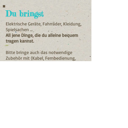
Du bringst
Elektrische Geräte, Fahrräder, Kleidung,
Spielsachen ...
All jene Dinge, die du alleine bequem
tragen kannst.
Bitte bringe auch das notwendige
Zubehör mit (Kabel, Fernbedienung,
etc.)
Gewusst?
Reparaturversuche sind
kostenlos.
Kosten fallen nur für
Ersatzteile und Verbrauchsmaterial an.
Über Spenden freuen wir uns natürlich